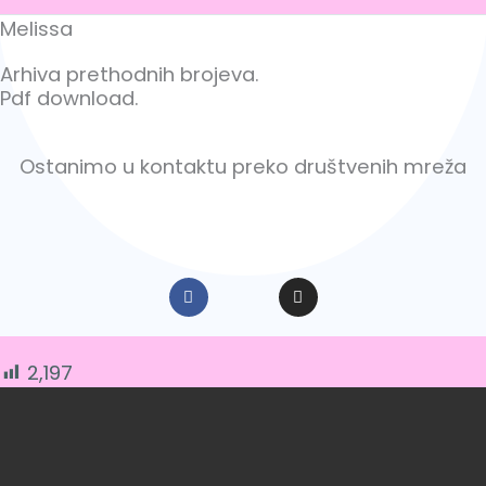
Melissa
Arhiva prethodnih brojeva.
Pdf download.
Ostanimo u kontaktu preko društvenih mreža
F
I
a
n
c
s
e
t
b
a
o
g
2,197
o
r
k
a
-
m
f