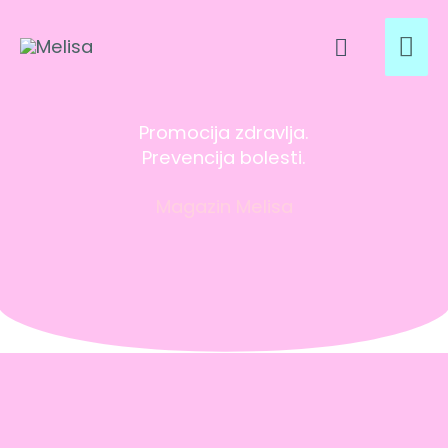
Skip
MA
Search
to
content
ME
Promocija zdravlja.
Prevencija bolesti.
Magazin Melisa