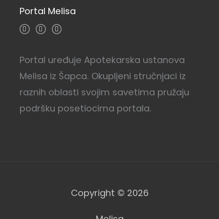
Portal Melisa
I
F
Y
n
a
o
s
c
u
t
e
t
a
b
u
g
o
b
Portal uređuje Apotekarska ustanova
r
o
e
a
k
Melisa iz Šapca. Okupljeni stručnjaci iz
m
-
f
raznih oblasti svojim savetima pružaju
podršku posetiocima portala.
Copyright © 2026
Melisa