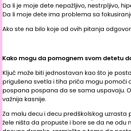
Da li je moje dete nepažljivo, nestrpljivo, hi
Da li moje dete ima problema sa fokusiran
Ako ste na bilo koje od ovih pitanja odgovo
Kako mogu da pomognem svom detetu d
Ključ može biti jednostavan kao što je post
prigušena svetla i tiha priča mogu pomoći d
pospana pospana da se sama uspavaju. Ov
važnija kasnije.
Za malu decu i decu predškolskog uzrasta pr
žele ništa da propuste i bore se da ne odu