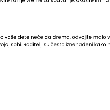
te ranije vreme za spavanje. Ukažite im na ko
Ako vaše dete neće da drema, odvojite malo 
u svojoj sobi. Roditelji su često iznenađeni ka