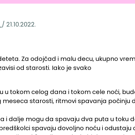
ć
/
21.10.2022.
je deteta. Za odojčad i malu decu, ukupno vre
visi od starosti. Iako je svako
ju u tokom celog dana i tokom cele noći, bude 
tog meseca starosti, ritmovi spavanja počinj
deca i dalje mogu da spavaju dva puta u toku
gi predškolci spavaju dovoljno noću i odusta