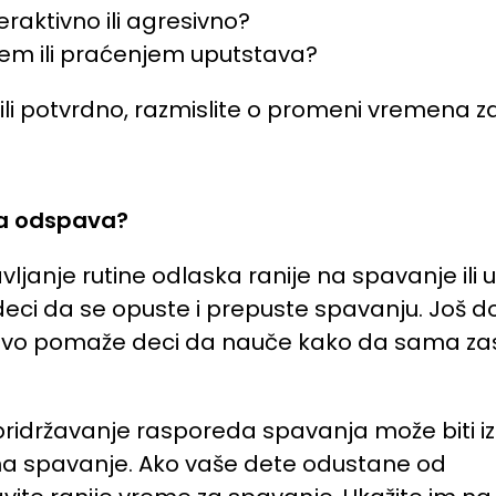
peraktivno ili agresivno?
jem ili praćenjem uputstava?
rili potvrdno, razmislite o promeni vremena z
a odspava?
avljanje rutine odlaska ranije na spavanje 
eci da se opuste i prepuste spavanju. Još do
o pomaže deci da nauče kako da sama zaspu
idržavanje rasporeda spavanja može biti izaz
 na spavanje. Ako vaše dete odustane od