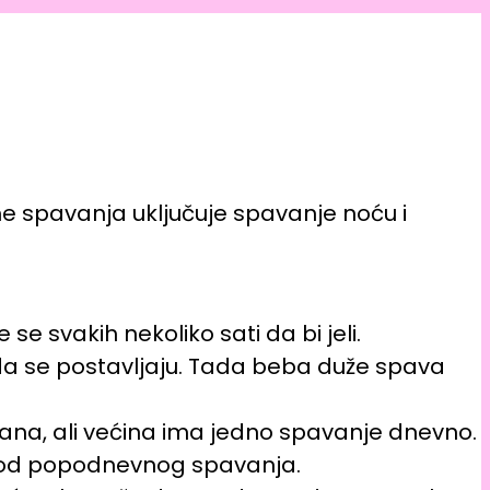
me spavanja uključuje spavanje noću i
se svakih nekoliko sati da bi jeli.
u da se postavljaju. Tada beba duže spava
 dana, ali većina ima jedno spavanje dnevno.
ju od popodnevnog spavanja.