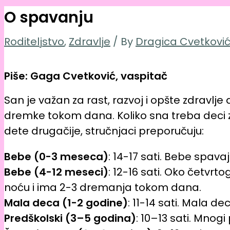
O spavanju
Roditeljstvo
,
Zdravlje
/ By
Dragica Cvetkovi
Piše: Gaga Cvetković, vaspitač
San je važan za rast, razvoj i opšte zdravl
dremke tokom dana. Koliko sna treba deci za
dete drugačije, stručnjaci preporučuju:
Bebe (0-3 meseca)
: 14-17 sati. Bebe spava
Bebe (4-12 meseci)
: 12-16 sati. Oko četvr
noću i ima 2-3 dremanja tokom dana.
Mala deca (1-2 godine)
: 11-14 sati. Mala 
Predškolski (3–5 godina)
: 10–13 sati. Mno