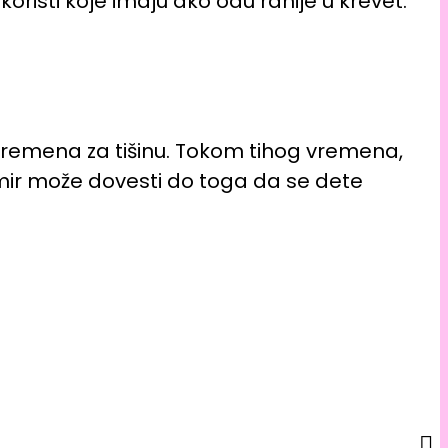
risti koje imaju ako odu ranije u krevet.
vremena za tišinu. Tokom tihog vremena,
ko mir može dovesti do toga da se dete