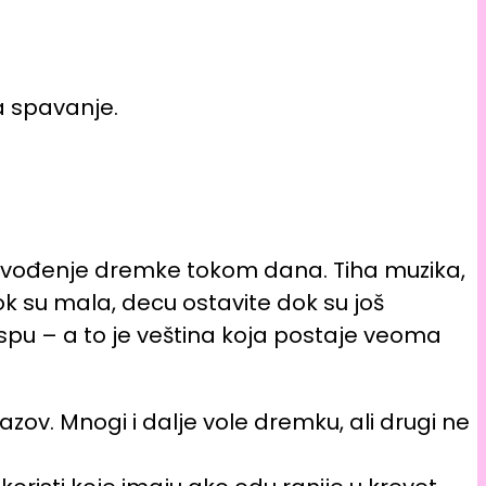
a spavanje.
ili uvođenje dremke tokom dana.
Tiha muzika,
k su mala, decu ostavite dok su još
 – a to je veština koja postaje veoma
ov. Mnogi i dalje vole dremku, ali drugi ne