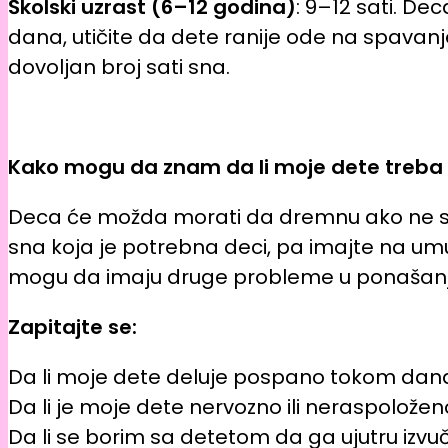
Školski uzrast (6–12 godina)
: 9–12 sati. D
dana, utičite da dete ranije ode na spavan
dovoljan broj sati sna.
Kako mogu da znam da li moje dete treba
Deca će možda morati da dremnu ako ne spa
sna koja je potrebna deci, pa imajte na umu
mogu da imaju druge probleme u ponašanj
Zapitajte se:
Da li moje dete deluje pospano tokom dan
Da li je moje dete nervozno ili neraspolož
Da li se borim sa detetom da ga ujutru izvu