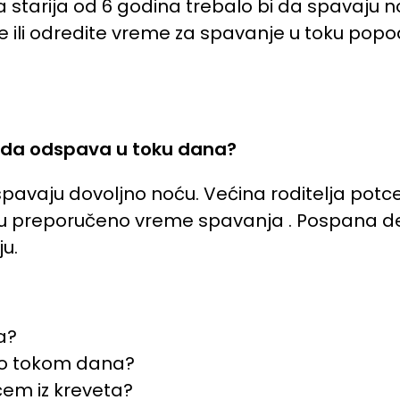
eca starija od 6 godina trebalo bi da spavaju
je ili odredite vreme za spavanje u toku pop
 da odspava u toku dana?
vaju dovoljno noću. Većina roditelja potcen
 preporučeno vreme spavanja . Pospana deca m
u.
a?
eno tokom dana?
čem iz kreveta?