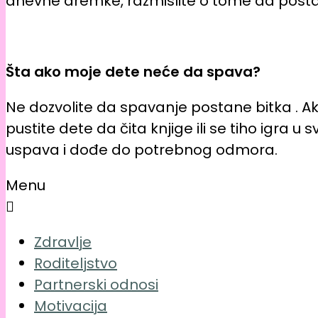
dnevne dremke, razmislite o tome da postavi
Šta ako moje dete neće da spava?
Ne dozvolite da spavanje postane bitka . 
pustite dete da čita knjige ili se tiho igra 
uspava i dođe do potrebnog odmora.
Menu
Zdravlje
Roditeljstvo
Partnerski odnosi
Motivacija