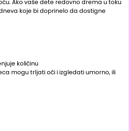
 noću. Ako vaše dete redovno drema u toku
odneva koje bi doprinelo da dostigne
juje količinu
ogu trljati oči i izgledati umorno, ili